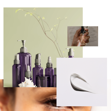
Каталог
Главная
Доставка и оплата
Партнерам
О нас
Бренды
Контакты
Декларация
Наши контакты
+7 (958) 577-41-05
+7 (977) 190-62-05 - WhatsApp
Адрес:
Почта: