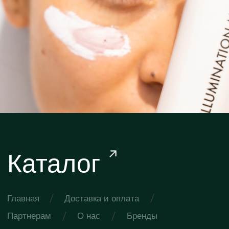
г. Красногорск
info@ronascosmetics.ru
ул.Строительная д 3а
Социальные сети:
Telegram
VK
YouTube
© ООО «ИВ Бьюти»
ИНН 5024196640
КПП 502401001
Политика