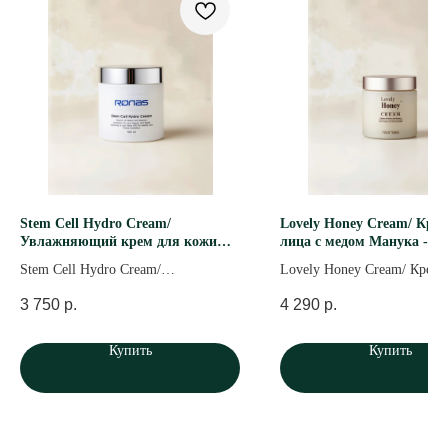
ПОДПИШИТЕСЬ
НА НАС
Telegram
Вконтакте
YouTube
Stem Cell Hydro Cream/
Lovely Honey Cream/ Кре
Увлажняющий крем для кожи
лица с медом Манука - 10
склонной к жирности - 100 мл
Stem Cell Hydro Cream/
Lovely Honey Cream/ Крем 
Увлажняющий крем для кожи
с медом Манука - 100 мл
3 750
р.
4 290
р.
склонной к жирности - 100 мл
Купить
Купить
Каталог
Главная
Доставка и оплата
Партнерам
О нас
Бренды