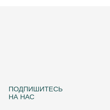
Контакты
Декларация
Наши контакты
+7 (958) 577-41-05
+7 (977) 190-62-05 - WhatsApp
Адрес:
Почта:
г. Красногорск
info@ronascosmetics.ru
ул.Строительная д 3а
Социальные сети:
Telegram
VK
YouTube
Inst
© ООО «ИВ Бьюти»
ИНН 5024196640
КПП 502401001
Политика