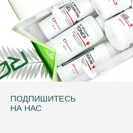
Каталог
Главная
Доставка и оплата
Партнерам
О нас
Бренды
Контакты
Декларация
Наши контакты
+7 (958) 577-41-05
+7 (977) 190-62-05 - WhatsApp
Адрес:
Почта:
г. Красногорск
info@ronascosmetics.ru
ул.Строительная д 3а
Социальные сети:
Telegram
VK
YouTube
Inst