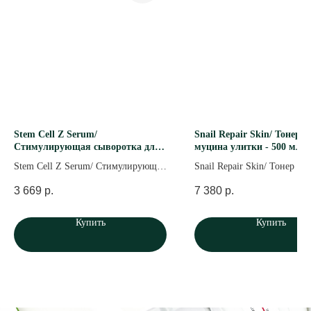
ПОДПИШИТЕСЬ
НА НАС
Stem Cell Z Serum/
Snail Repair Skin/ Тонер н
Стимулирующая сыворотка для
муцина улитки - 500 мл
чувствительной кожи - 50 мл
Stem Cell Z Serum/ Стимулирующая
Snail Repair Skin/ Тонер на
сыворотка для чувствительной
муцина улитки - 500 мл
3 669
р.
7 380
р.
кожи - 50 мл
Telegram
Вконтакте
YouTube
Купить
Купить